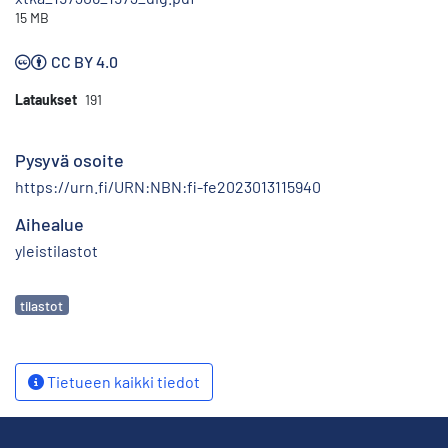
15 MB
CC BY 4.0
Lataukset
191
Pysyvä osoite
https://urn.fi/URN:NBN:fi-fe2023013115940
Aihealue
yleistilastot
Avainsanat
tilastot
Tietueen kaikki tiedot