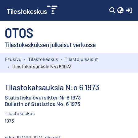
(c
OTOS
Tilastokeskuksen julkaisut verkossa
Etusivu
Tilastokeskus
Tilastojulkaisut
Kokoelmat
Tilastokatsauksia N:o 6 1973
Selaa
Tilastokatsauksia N:o 6 1973
Statistiska översikter Nr 6 1973
Bulletin of Statistics No. 6 1973
Tilastokeskus
1973
xtka_197306_1973_dig.pdf