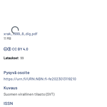
Ladataan...
xrak_1999_8_dig.pdf
11 MB
CC BY 4.0
Lataukset
99
Pysyvä osoite
https://urn.fi/URN:NBN:fi-fe2023013119210
Kuvaus
Suomen virallinen tilasto (SVT)
ISSN