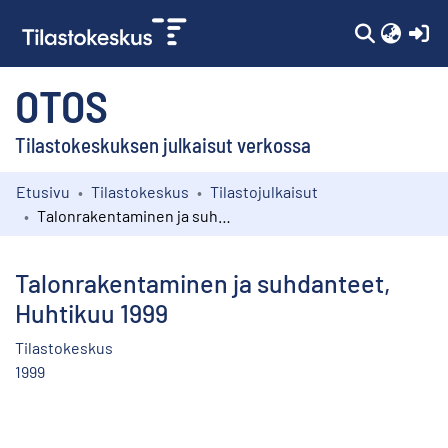
(c
OTOS
Tilastokeskuksen julkaisut verkossa
Etusivu
Tilastokeskus
Tilastojulkaisut
Kokoelmat
Talonrakentaminen ja suhdanteet, Huhtikuu 1999
Selaa
Talonrakentaminen ja suhdanteet,
Huhtikuu 1999
Tilastokeskus
1999