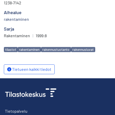
1238-7142
Aihealue
rakentaminen
Sarja
Rakentaminen
|
1999:8
Avainsanat
tilastot
rakentaminen
rakennustuotanto
rakennusluvat
Tietueen kaikki tiedot
Tietopalvelu