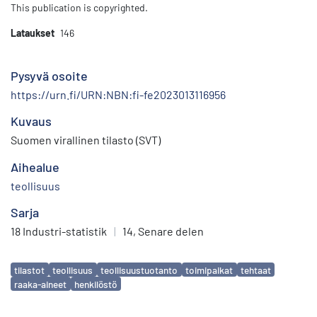
This publication is copyrighted.
Lataukset
146
Pysyvä osoite
https://urn.fi/URN:NBN:fi-fe2023013116956
Kuvaus
Suomen virallinen tilasto (SVT)
Aihealue
teollisuus
Sarja
18 Industri-statistik
|
14, Senare delen
Avainsanat
tilastot
teollisuus
teollisuustuotanto
toimipaikat
tehtaat
raaka-aineet
henkilöstö