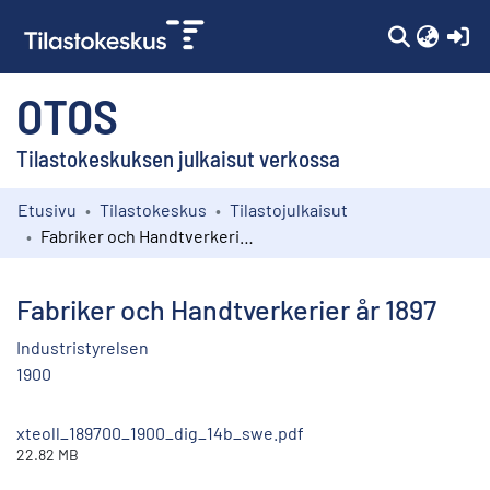
(c
OTOS
Tilastokeskuksen julkaisut verkossa
Etusivu
Tilastokeskus
Tilastojulkaisut
Kokoelmat
Fabriker och Handtverkerier år 1897
Selaa
Fabriker och Handtverkerier år 1897
Industristyrelsen
1900
xteoll_189700_1900_dig_14b_swe.pdf
22.82 MB