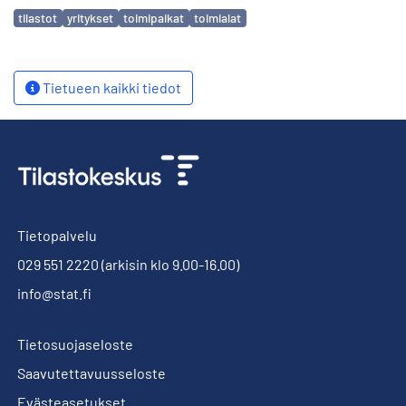
Avainsanat
tilastot
yritykset
toimipaikat
toimialat
Tietueen kaikki tiedot
Tietopalvelu
029 551 2220
(arkisin klo 9.00-16.00)
info@stat.fi
Tietosuojaseloste
Saavutettavuusseloste
Evästeasetukset