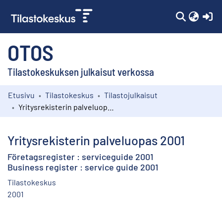
(c
OTOS
Tilastokeskuksen julkaisut verkossa
Etusivu
Tilastokeskus
Tilastojulkaisut
Kokoelmat
Yritysrekisterin palveluopas 2001
Selaa
Yritysrekisterin palveluopas 2001
Företagsregister : serviceguide 2001
Business register : service guide 2001
Tilastokeskus
2001