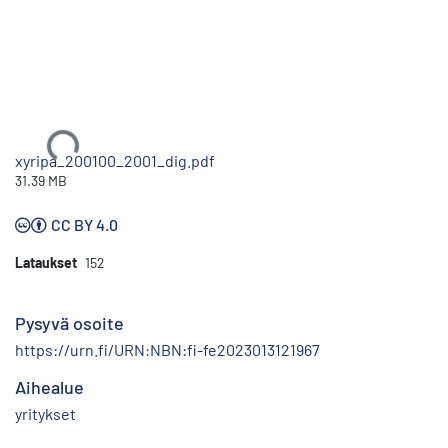
Ladataan...
xyripa_200100_2001_dig.pdf
31.39 MB
CC BY 4.0
Lataukset
152
Pysyvä osoite
https://urn.fi/URN:NBN:fi-fe2023013121967
Aihealue
yritykset