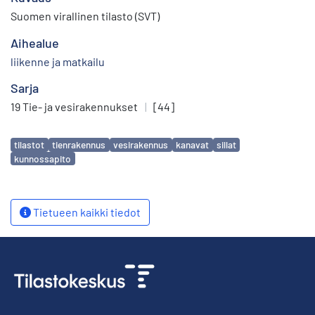
Suomen virallinen tilasto (SVT)
Aihealue
liikenne ja matkailu
Sarja
19 Tie- ja vesirakennukset
|
[44]
Avainsanat
tilastot
tienrakennus
vesirakennus
kanavat
sillat
kunnossapito
Tietueen kaikki tiedot