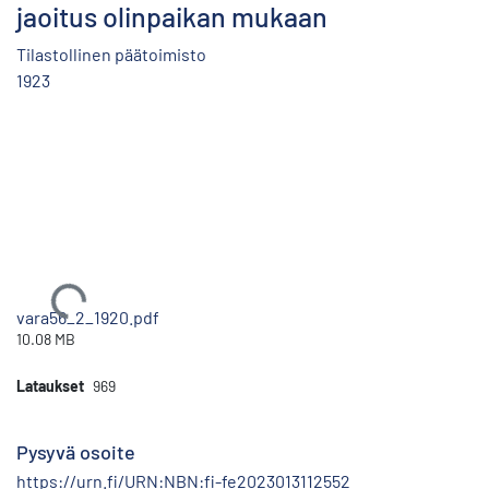
jaoitus olinpaikan mukaan
Tilastollinen päätoimisto
1923
Ladataan...
vara56_2_1920.pdf
10.08 MB
Lataukset
969
Pysyvä osoite
https://urn.fi/URN:NBN:fi-fe2023013112552