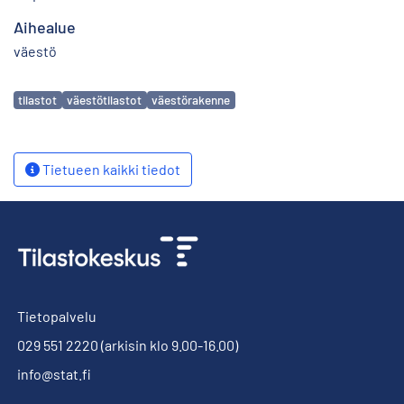
Aihealue
väestö
Avainsanat
tilastot
väestötilastot
väestörakenne
Tietueen kaikki tiedot
Tietopalvelu
029 551 2220
(arkisin klo 9.00-16.00)
info@stat.fi