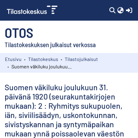
(c
OTOS
Tilastokeskuksen julkaisut verkossa
Etusivu
Tilastokeskus
Tilastojulkaisut
Kokoelmat
Suomen väkiluku joulukuun 31. päivänä 1920 (seurakuntakirjojen mukaan): 2 : Ryhmitys sukupuolen, iän, siviilisäädyn, uskontokunnan, sivistyskannan ja syntymäpaikan mukaan ynnä poissaolevan väestön jaoitus olinpaikan mukaan
Selaa
Suomen väkiluku joulukuun 31.
päivänä 1920 (seurakuntakirjojen
mukaan): 2 : Ryhmitys sukupuolen,
iän, siviilisäädyn, uskontokunnan,
sivistyskannan ja syntymäpaikan
mukaan ynnä poissaolevan väestön