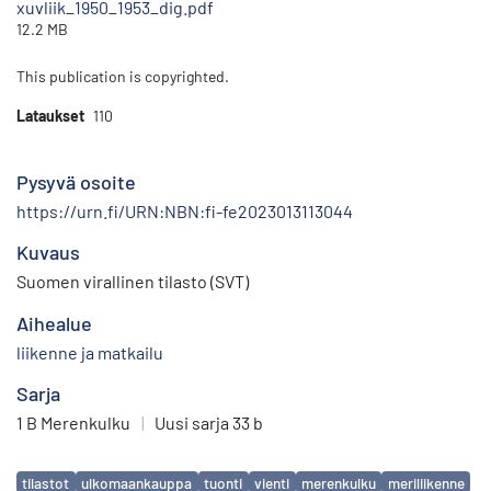
xuvliik_1950_1953_dig.pdf
12.2 MB
This publication is copyrighted.
Lataukset
110
Pysyvä osoite
https://urn.fi/URN:NBN:fi-fe2023013113044
Kuvaus
Suomen virallinen tilasto (SVT)
Aihealue
liikenne ja matkailu
Sarja
1 B Merenkulku
|
Uusi sarja 33 b
Avainsanat
tilastot
ulkomaankauppa
tuonti
vienti
merenkulku
meriliikenne