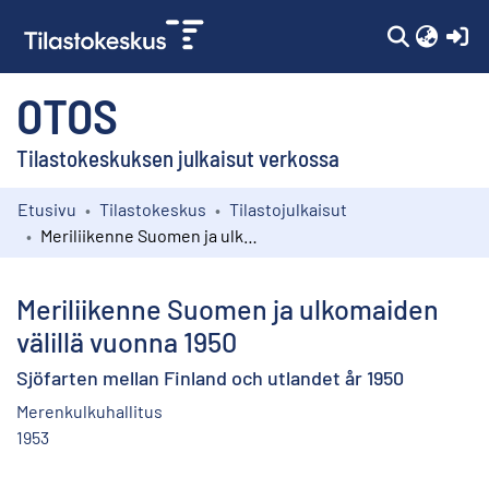
(c
OTOS
Tilastokeskuksen julkaisut verkossa
Etusivu
Tilastokeskus
Tilastojulkaisut
Kokoelmat
Meriliikenne Suomen ja ulkomaiden välillä vuonna 1950
Selaa
Meriliikenne Suomen ja ulkomaiden
välillä vuonna 1950
Sjöfarten mellan Finland och utlandet år 1950
Merenkulkuhallitus
1953