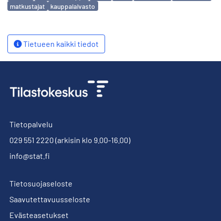
matkustajat
kauppalaivasto
Tietueen kaikki tiedot
Tietopalvelu
029 551 2220
(arkisin klo 9.00-16.00)
info@stat.fi
Tietosuojaseloste
Saavutettavuusseloste
Evästeasetukset