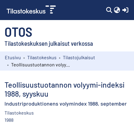
(c
OTOS
Tilastokeskuksen julkaisut verkossa
Etusivu
Tilastokeskus
Tilastojulkaisut
Kokoelmat
Teollisuustuotannon volyymi-indeksi 1988, syyskuu
Selaa
Teollisuustuotannon volyymi-indeksi
1988, syyskuu
Industriproduktionens volymindex 1988, september
Tilastokeskus
1988