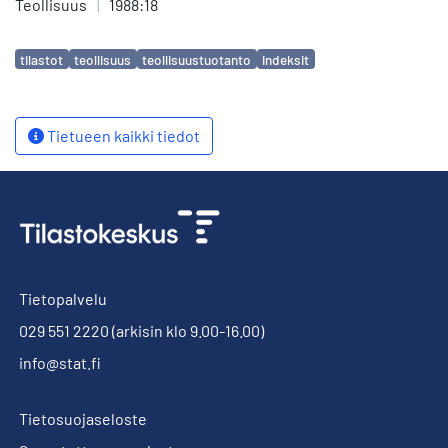
Teollisuus
|
1988:18
Avainsanat
tilastot
teollisuus
teollisuustuotanto
indeksit
Tietueen kaikki tiedot
Tietopalvelu
029 551 2220
(arkisin klo 9.00-16.00)
info@stat.fi
Tietosuojaseloste