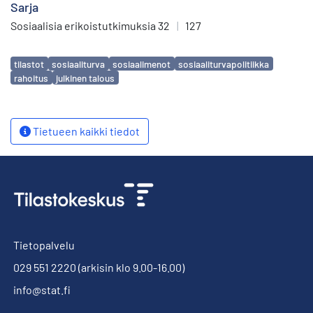
Sarja
Sosiaalisia erikoistutkimuksia 32
|
127
Avainsanat
tilastot
sosiaaliturva
sosiaalimenot
sosiaaliturvapolitiikka
rahoitus
julkinen talous
Tietueen kaikki tiedot
Tietopalvelu
029 551 2220
(arkisin klo 9.00-16.00)
info@stat.fi