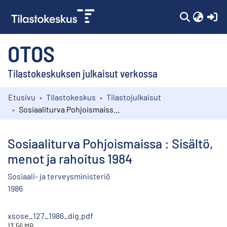
(c
OTOS
Tilastokeskuksen julkaisut verkossa
Etusivu
Tilastokeskus
Tilastojulkaisut
Kokoelmat
Sosiaaliturva Pohjoismaissa : Sisältö, menot ja rahoitus 1984
Selaa
Sosiaaliturva Pohjoismaissa : Sisältö,
menot ja rahoitus 1984
Sosiaali- ja terveysministeriö
1986
xsose_127_1986_dig.pdf
13.56 MB