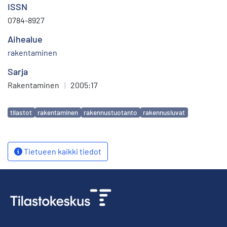
ISSN
0784-8927
Aihealue
rakentaminen
Sarja
Rakentaminen
|
2005:17
Avainsanat
tilastot
rakentaminen
rakennustuotanto
rakennusluvat
Tietueen kaikki tiedot