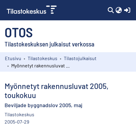
(c
OTOS
Tilastokeskuksen julkaisut verkossa
Etusivu
Tilastokeskus
Tilastojulkaisut
Kokoelmat
Myönnetyt rakennusluvat 2005, toukokuu
Selaa
Myönnetyt rakennusluvat 2005,
toukokuu
Beviljade byggnadslov 2005, maj
Tilastokeskus
2005-07-29