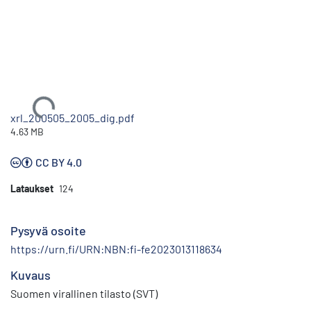
Ladataan...
xrl_200505_2005_dig.pdf
4.63 MB
CC BY 4.0
Lataukset
124
Pysyvä osoite
https://urn.fi/URN:NBN:fi-fe2023013118634
Kuvaus
Suomen virallinen tilasto (SVT)