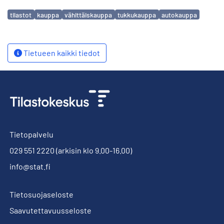
Avainsanat
tilastot
kauppa
vähittäiskauppa
tukkukauppa
autokauppa
Tietueen kaikki tiedot
Tietopalvelu
029 551 2220
(arkisin klo 9.00-16.00)
info@stat.fi
Tietosuojaseloste
Saavutettavuusseloste