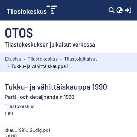
(c
OTOS
Tilastokeskuksen julkaisut verkossa
Etusivu
Tilastokeskus
Tilastojulkaisut
Kokoelmat
Tukku- ja vähittäiskauppa 1990
Selaa
Tukku- ja vähittäiskauppa 1990
Parti- och detaljhandeln 1990
Tilastokeskus
1991
xkau_1991_12_dig.pdf
5.8 MB