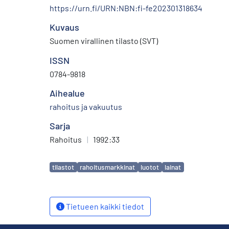
https://urn.fi/URN:NBN:fi-fe202301318634
Kuvaus
Suomen virallinen tilasto (SVT)
ISSN
0784-9818
Aihealue
rahoitus ja vakuutus
Sarja
Rahoitus
|
1992:33
Avainsanat
tilastot
rahoitusmarkkinat
luotot
lainat
Tietueen kaikki tiedot