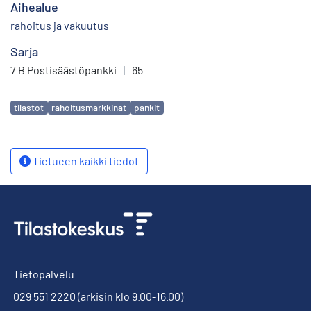
Aihealue
rahoitus ja vakuutus
Sarja
7 B Postisäästöpankki
|
65
Avainsanat
tilastot
rahoitusmarkkinat
pankit
Tietueen kaikki tiedot
Tietopalvelu
029 551 2220
(arkisin klo 9.00-16.00)