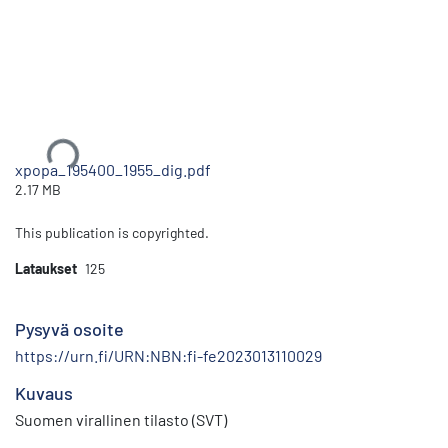
Ladataan...
xpopa_195400_1955_dig.pdf
2.17 MB
This publication is copyrighted.
Lataukset
125
Pysyvä osoite
https://urn.fi/URN:NBN:fi-fe2023013110029
Kuvaus
Suomen virallinen tilasto (SVT)