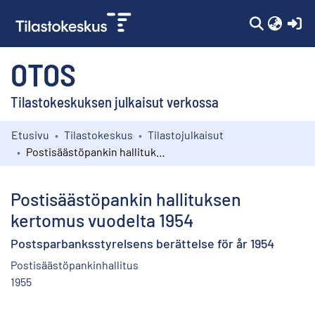
(c
OTOS
Tilastokeskuksen julkaisut verkossa
Etusivu
Tilastokeskus
Tilastojulkaisut
Kokoelmat
Postisäästöpankin hallituksen kertomus vuodelta 1954
Selaa
Postisäästöpankin hallituksen
kertomus vuodelta 1954
Postsparbanksstyrelsens berättelse för år 1954
Postisäästöpankinhallitus
1955