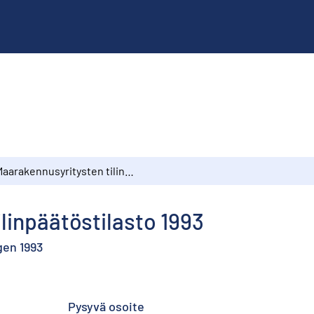
Maarakennusyritysten tilinpäätöstilasto 1993
linpäätöstilasto 1993
gen 1993
Pysyvä osoite