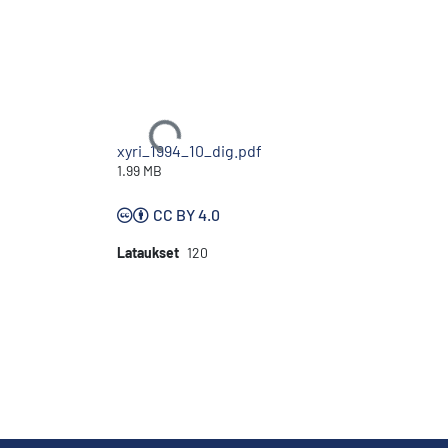
Ladataan...
xyri_1994_10_dig.pdf
1.99 MB
CC BY 4.0
Lataukset
120