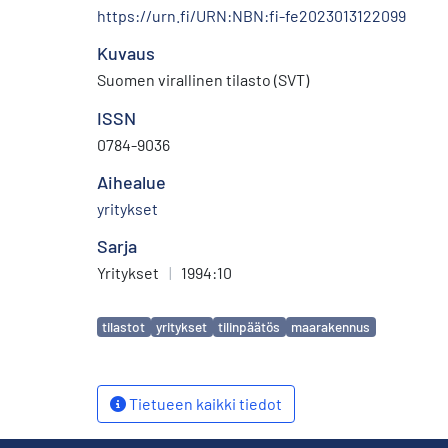
https://urn.fi/URN:NBN:fi-fe2023013122099
Kuvaus
Suomen virallinen tilasto (SVT)
ISSN
0784-9036
Aihealue
yritykset
Sarja
Yritykset
|
1994:10
Avainsanat
tilastot
yritykset
tilinpäätös
maarakennus
Tietueen kaikki tiedot