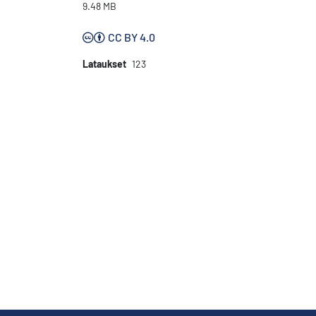
9.48 MB
CC BY 4.0
Lataukset
123