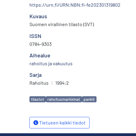
https://urn.fi/URN:NBN:fi-fe202301319802
Kuvaus
Suomen virallinen tilasto (SVT)
ISSN
0784-9303
Aihealue
rahoitus ja vakuutus
Sarja
Rahoitus
|
1994:2
Avainsanat
tilastot
rahoitusmarkkinat
pankit
Tietueen kaikki tiedot