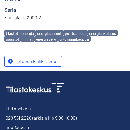
Sarja
Energia
|
2000:2
Avainsanat
tilastot
energia
energialähteet
polttoaineet
energiankulutus
päästöt
hinnat
energiavero
ulkomaankauppa
Tietueen kaikki tiedot
Tietopalvelu
029 551 2220
(arkisin klo 9.00-16.00)
info@stat.fi