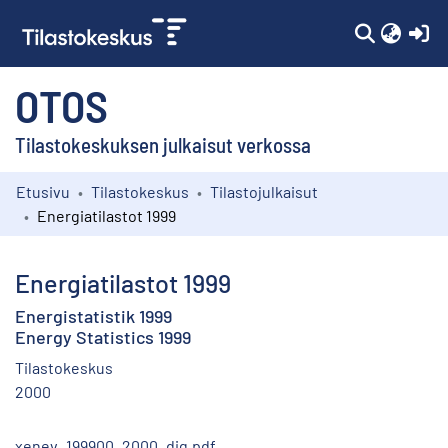
(c
OTOS
Tilastokeskuksen julkaisut verkossa
Etusivu
Tilastokeskus
Tilastojulkaisut
Kokoelmat
Energiatilastot 1999
Selaa
Energiatilastot 1999
Energistatistik 1999
Energy Statistics 1999
Tilastokeskus
2000
xenev_199900_2000_dig.pdf