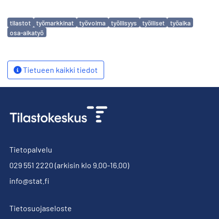
Avainsanat
tilastot
työmarkkinat
työvoima
työllisyys
työlliset
työaika
osa-aikatyö
Tietueen kaikki tiedot
Tietopalvelu
029 551 2220
(arkisin klo 9.00-16.00)
info@stat.fi
Tietosuojaseloste