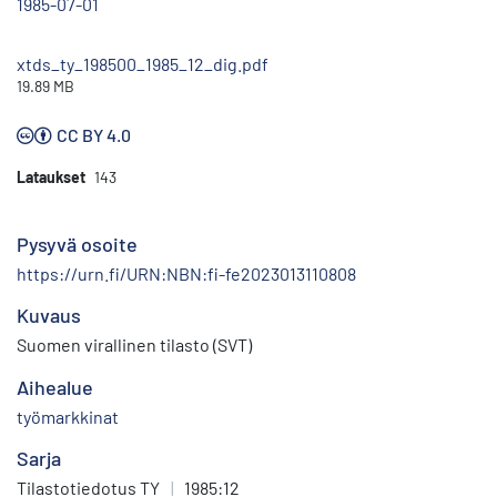
1985-07-01
xtds_ty_198500_1985_12_dig.pdf
19.89 MB
CC BY 4.0
Lataukset
143
Pysyvä osoite
https://urn.fi/URN:NBN:fi-fe2023013110808
Kuvaus
Suomen virallinen tilasto (SVT)
Aihealue
työmarkkinat
Sarja
Tilastotiedotus TY
|
1985:12