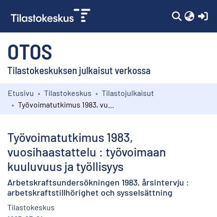
(c
OTOS
Tilastokeskuksen julkaisut verkossa
Etusivu
Tilastokeskus
Tilastojulkaisut
Kokoelmat
Työvoimatutkimus 1983, vuosihaastattelu : työvoimaan kuuluvuus ja työllisyys
Selaa
Työvoimatutkimus 1983,
vuosihaastattelu : työvoimaan
kuuluvuus ja työllisyys
Arbetskraftsundersökningen 1983, årsintervju :
arbetskraftstillhörighet och sysselsättning
Tilastokeskus