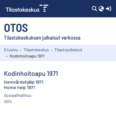
(c
OTOS
Tilastokeskuksen julkaisut verkossa
Etusivu
Tilastokeskus
Tilastojulkaisut
Kokoelmat
Kodinhoitoapu 1971
Selaa
Kodinhoitoapu 1971
Hemvårdshjälp 1971
Home help 1971
Sosiaalihallitus
1974