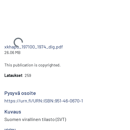
Ladataan...
xkhapu_197100_1974_dig.pdf
26.06 MB
This publication is copyrighted.
Lataukset
259
Pysyvä osoite
https://urn.fi/URN:ISBN:951-46-0670-1
Kuvaus
Suomen virallinen tilasto (SVT)