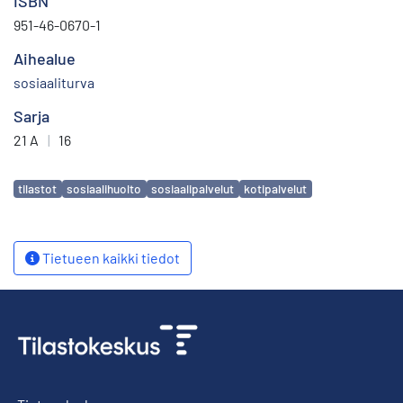
ISBN
951-46-0670-1
Aihealue
sosiaaliturva
Sarja
21 A
|
16
Avainsanat
tilastot
sosiaalihuolto
sosiaalipalvelut
kotipalvelut
Tietueen kaikki tiedot