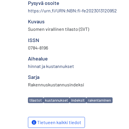
Pysyvä osoite
https://urn.fi/URN:NBN:fi-fe2023013120952
Kuvaus
Suomen virallinen tilasto (SVT)
ISSN
0784-8196
Aihealue
hinnat ja kustannukset
Sarja
Rakennuskustannusindeksi
Avainsanat
tilastot
kustannukset
indeksit
rakentaminen
Tietueen kaikki tiedot