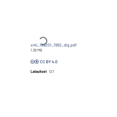
Ladataan...
xrki_199201_1992_dig.pdf
1.36 MB
CC BY 4.0
Lataukset
127