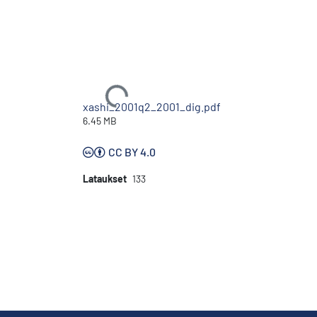
Ladataan...
xashi_2001q2_2001_dig.pdf
6.45 MB
CC BY 4.0
Lataukset
133