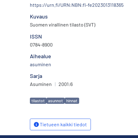
https://urn.fi/URN:NBN:fi-fe2023013118365
Kuvaus
Suomen virallinen tilasto (SVT)
ISSN
0784-8900
Aihealue
asuminen
Sarja
Asuminen
|
2001:6
Avainsanat
tilastot
asunnot
hinnat
Tietueen kaikki tiedot