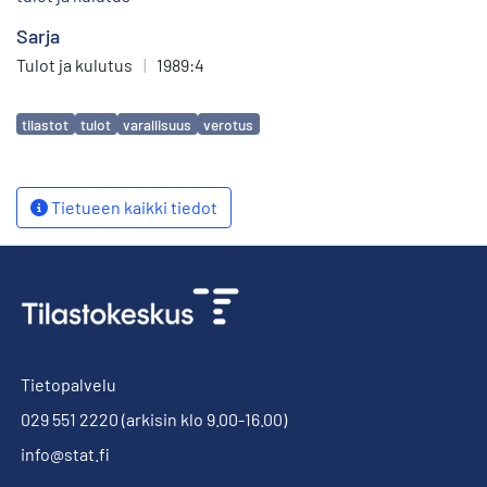
Sarja
Tulot ja kulutus
|
1989:4
Avainsanat
tilastot
tulot
varallisuus
verotus
Tietueen kaikki tiedot
Tietopalvelu
029 551 2220
(arkisin klo 9.00-16.00)
info@stat.fi