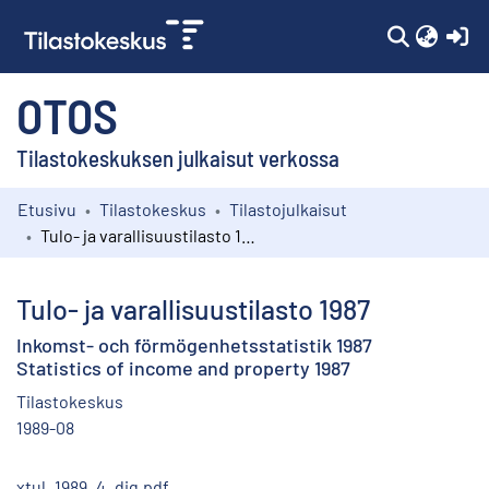
(c
OTOS
Tilastokeskuksen julkaisut verkossa
Etusivu
Tilastokeskus
Tilastojulkaisut
Kokoelmat
Tulo- ja varallisuustilasto 1987
Selaa
Tulo- ja varallisuustilasto 1987
Inkomst- och förmögenhetsstatistik 1987
Statistics of income and property 1987
Tilastokeskus
1989-08
xtul_1989_4_dig.pdf