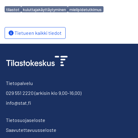
Avainsanat
tilastot
kuluttajakäyttäytyminen
mielipidetutkimus
Tietueen kaikki tiedot
Tietopalvelu
029 551 2220
(arkisin klo 9.00-16.00)
info@stat.fi
Tietosuojaseloste
Saavutettavuusseloste