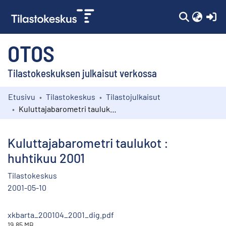
(c
OTOS
Tilastokeskuksen julkaisut verkossa
Etusivu
Tilastokeskus
Tilastojulkaisut
Kokoelmat
Kuluttajabarometri taulukot : huhtikuu 2001
Selaa
Kuluttajabarometri taulukot :
huhtikuu 2001
Tilastokeskus
2001-05-10
xkbarta_200104_2001_dig.pdf
19.85 MB