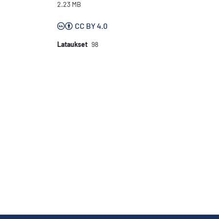
2.23 MB
CC BY 4.0
Lataukset
98