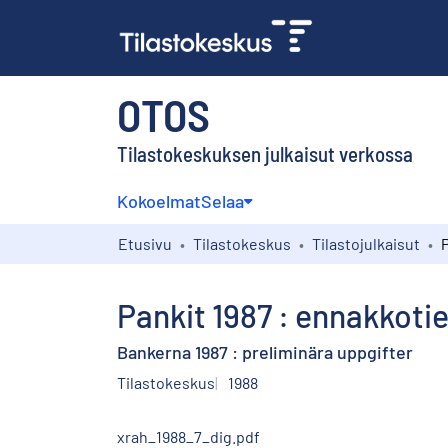
OTOS
Tilastokeskuksen julkaisut verkossa
Kokoelmat
Selaa
Etusivu
Tilastokeskus
Tilastojulkaisut
Pankit 1987 : ennakkoti
Bankerna 1987 : preliminära uppgifter
Tilastokeskus
1988
xrah_1988_7_dig.pdf