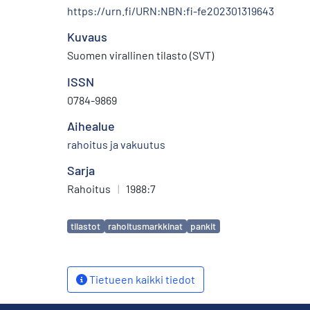
https://urn.fi/URN:NBN:fi-fe202301319643
Kuvaus
Suomen virallinen tilasto (SVT)
ISSN
0784-9869
Aihealue
rahoitus ja vakuutus
Sarja
Rahoitus
|
1988:7
Avainsanat
tilastot
rahoitusmarkkinat
pankit
Tietueen kaikki tiedot