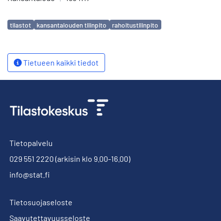
Avainsanat
tilastot
kansantalouden tilinpito
rahoitustilinpito
Tietueen kaikki tiedot
Tietopalvelu
029 551 2220
(arkisin klo 9.00-16.00)
info@stat.fi
Tietosuojaseloste
Saavutettavuusseloste