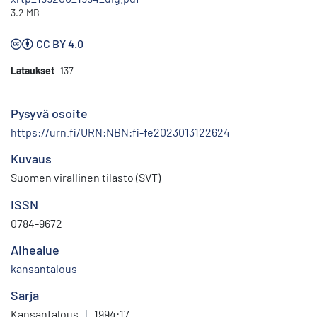
3.2 MB
CC BY 4.0
Lataukset
137
Pysyvä osoite
https://urn.fi/URN:NBN:fi-fe2023013122624
Kuvaus
Suomen virallinen tilasto (SVT)
ISSN
0784-9672
Aihealue
kansantalous
Sarja
Kansantalous
|
1994:17