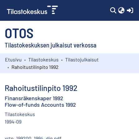
(c
OTOS
Tilastokeskuksen julkaisut verkossa
Etusivu
Tilastokeskus
Tilastojulkaisut
Kokoelmat
Rahoitustilinpito 1992
Selaa
Rahoitustilinpito 1992
Finansräkenskaper 1992
Flow-of-funds Accounts 1992
Tilastokeskus
1994-09
xrtp_199200_1994_dig.pdf