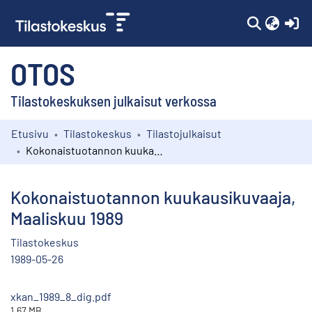
(c
OTOS
Tilastokeskuksen julkaisut verkossa
Etusivu
Tilastokeskus
Tilastojulkaisut
Kokoelmat
Kokonaistuotannon kuukausikuvaaja, Maaliskuu 1989
Selaa
Kokonaistuotannon kuukausikuvaaja,
Maaliskuu 1989
Tilastokeskus
1989-05-26
xkan_1989_8_dig.pdf
1.67 MB