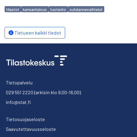
Avainsanat
tilastot
kansantalous
tuotanto
suhdannevaihtelut
Tietueen kaikki tiedot
Tietopalvelu
029 551 2220
(arkisin klo 9.00-16.00)
info@stat.fi
Tietosuojaseloste
Saavutettavuusseloste