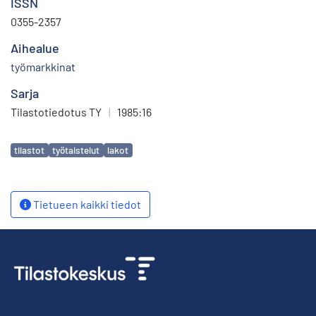
ISSN
0355-2357
Aihealue
työmarkkinat
Sarja
Tilastotiedotus TY
|
1985:16
Avainsanat
tilastot
työtaistelut
lakot
Tietueen kaikki tiedot