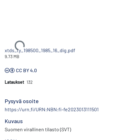
Ladataan...
xtds_ty_198500_1985_16_dig.pdf
9.73 MB
CC BY 4.0
Lataukset
132
Pysyvä osoite
https://urn.fi/URN:NBN:fi-fe2023013111501
Kuvaus
Suomen virallinen tilasto (SVT)