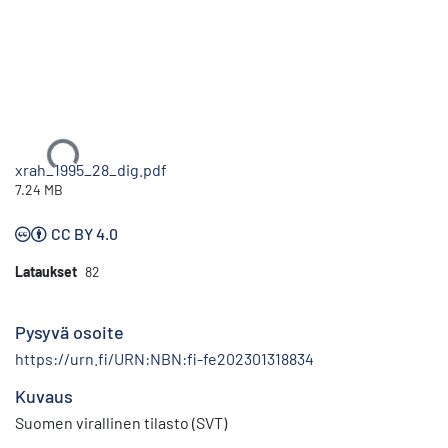
Ladataan...
xrah_1995_28_dig.pdf
7.24 MB
CC BY 4.0
Lataukset
82
Pysyvä osoite
https://urn.fi/URN:NBN:fi-fe202301318834
Kuvaus
Suomen virallinen tilasto (SVT)