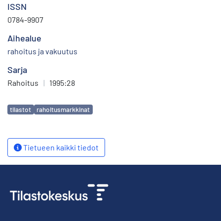
ISSN
0784-9907
Aihealue
rahoitus ja vakuutus
Sarja
Rahoitus
|
1995:28
Avainsanat
tilastot
rahoitusmarkkinat
Tietueen kaikki tiedot