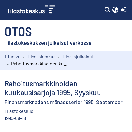
(c
OTOS
Tilastokeskuksen julkaisut verkossa
Etusivu
Tilastokeskus
Tilastojulkaisut
Kokoelmat
Rahoitusmarkkinoiden kuukausisarjoja 1995, Syyskuu
Selaa
Rahoitusmarkkinoiden
kuukausisarjoja 1995, Syyskuu
Finansmarknadens mänadsserier 1995, September
Tilastokeskus
1995-09-18