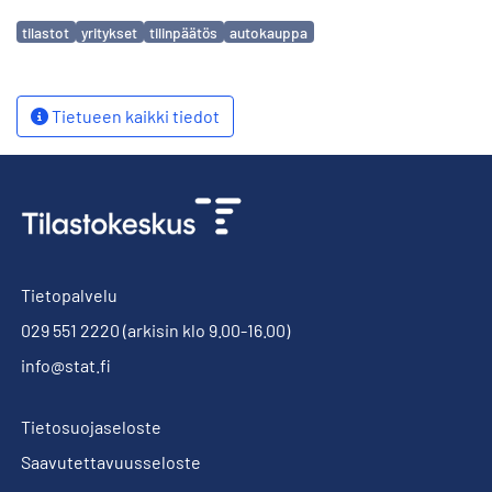
Avainsanat
tilastot
yritykset
tilinpäätös
autokauppa
Tietueen kaikki tiedot
Tietopalvelu
029 551 2220
(arkisin klo 9.00-16.00)
info@stat.fi
Tietosuojaseloste
Saavutettavuusseloste