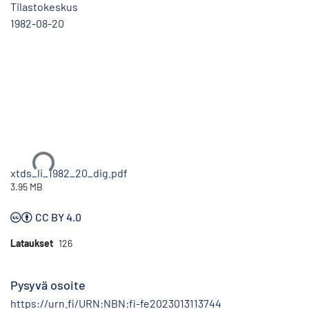
Tilastokeskus
1982-08-20
Ladataan...
xtds_li_1982_20_dig.pdf
3.95 MB
CC BY 4.0
Lataukset
126
Pysyvä osoite
https://urn.fi/URN:NBN:fi-fe2023013113744