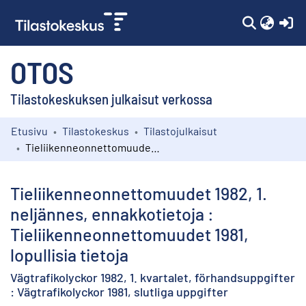
(c
OTOS
Tilastokeskuksen julkaisut verkossa
Etusivu
Tilastokeskus
Tilastojulkaisut
Kokoelmat
Tieliikenneonnettomuudet 1982, 1. neljännes, ennakkotietoja : Tieliikenneonnettomuudet 1981, lopullisia tietoja
Selaa
Tieliikenneonnettomuudet 1982, 1.
neljännes, ennakkotietoja :
Tieliikenneonnettomuudet 1981,
lopullisia tietoja
Vägtrafikolyckor 1982, 1. kvartalet, förhandsuppgifter
: Vägtrafikolyckor 1981, slutliga uppgifter