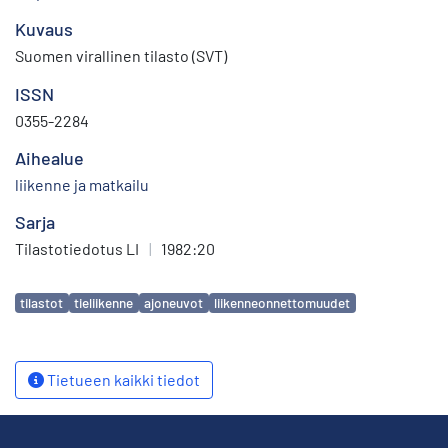
Kuvaus
Suomen virallinen tilasto (SVT)
ISSN
0355-2284
Aihealue
liikenne ja matkailu
Sarja
Tilastotiedotus LI
|
1982:20
Avainsanat
tilastot
tieliikenne
ajoneuvot
liikenneonnettomuudet
Tietueen kaikki tiedot