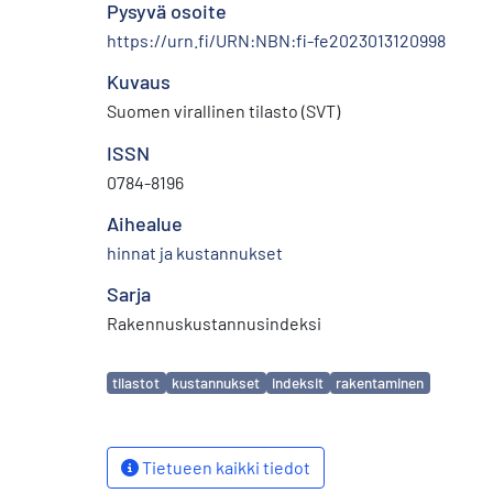
Pysyvä osoite
https://urn.fi/URN:NBN:fi-fe2023013120998
Kuvaus
Suomen virallinen tilasto (SVT)
ISSN
0784-8196
Aihealue
hinnat ja kustannukset
Sarja
Rakennuskustannusindeksi
Avainsanat
tilastot
kustannukset
indeksit
rakentaminen
Tietueen kaikki tiedot