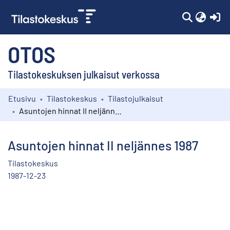
(c
OTOS
Tilastokeskuksen julkaisut verkossa
Etusivu
Tilastokeskus
Tilastojulkaisut
Kokoelmat
Asuntojen hinnat II neljännes 1987
Selaa
Asuntojen hinnat II neljännes 1987
Tilastokeskus
1987-12-23