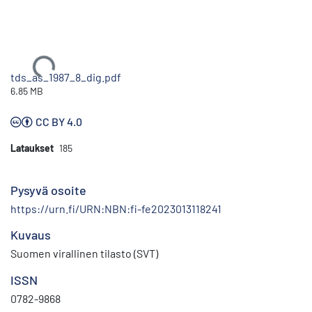
Ladataan...
tds_as_1987_8_dig.pdf
6.85 MB
CC BY 4.0
Lataukset
185
Pysyvä osoite
https://urn.fi/URN:NBN:fi-fe2023013118241
Kuvaus
Suomen virallinen tilasto (SVT)
ISSN
0782-9868