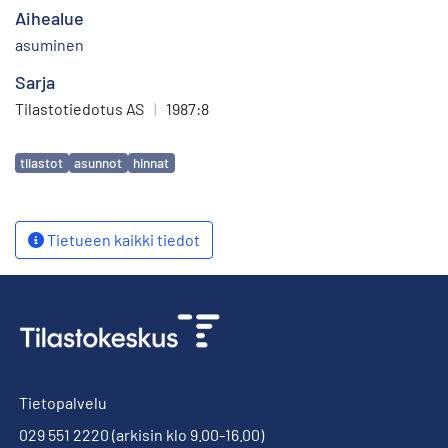
Aihealue
asuminen
Sarja
Tilastotiedotus AS
|
1987:8
Avainsanat
tilastot
asunnot
hinnat
Tietueen kaikki tiedot
Tietopalvelu
029 551 2220
(arkisin klo 9.00-16.00)