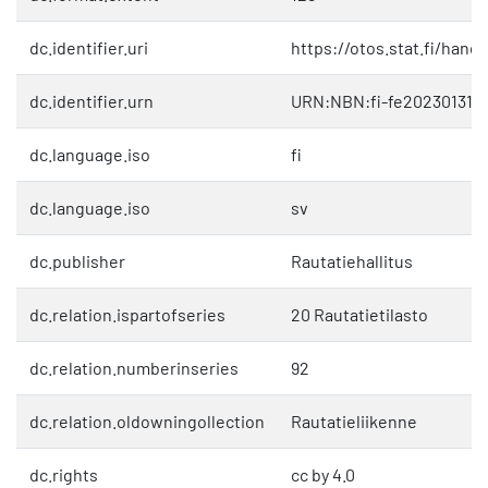
dc.identifier.uri
https://otos.stat.fi/hand
dc.identifier.urn
URN:NBN:fi-fe202301311
dc.language.iso
fi
dc.language.iso
sv
dc.publisher
Rautatiehallitus
dc.relation.ispartofseries
20 Rautatietilasto
dc.relation.numberinseries
92
dc.relation.oldowningollection
Rautatieliikenne
dc.rights
cc by 4.0