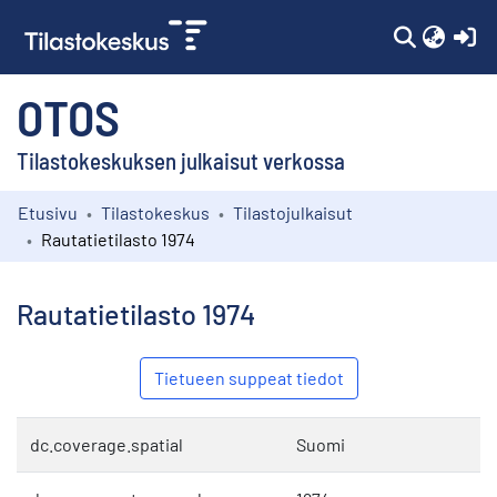
(c
OTOS
Tilastokeskuksen julkaisut verkossa
Etusivu
Tilastokeskus
Tilastojulkaisut
Kokoelmat
Rautatietilasto 1974
Selaa
Rautatietilasto 1974
Tietueen suppeat tiedot
dc.coverage.spatial
Suomi