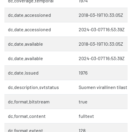
dc.coverage.temporal
1974
dc.date.accessioned
2018-03-19T10:33:05Z
dc.date.accessioned
2024-03-07T16:53:39Z
dc.date.available
2018-03-19T10:33:05Z
dc.date.available
2024-03-07T16:53:39Z
dc.date.issued
1976
dc.description.svtstatus
Suomen virallinen tilasto 
dc.format.bitstream
true
dc.format.content
fulltext
dc.format.extent
128