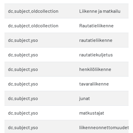
dc.subject.oldcollection
Liikenne ja matkailu
dc.subject.oldcollection
Rautatieliikenne
dc.subject.yso
rautatieliikenne
dc.subject.yso
rautatiekuljetus
dc.subject.yso
henkilöliikenne
dc.subject.yso
tavaraliikenne
dc.subject.yso
junat
dc.subject.yso
matkustajat
dc.subject.yso
liikenneonnettomuudet