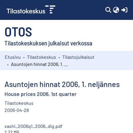
(c
OTOS
Tilastokeskuksen julkaisut verkossa
Etusivu
Tilastokeskus
Tilastojulkaisut
Kokoelmat
Asuntojen hinnat 2006, 1. neljännes
Selaa
Asuntojen hinnat 2006, 1. neljännes
House prices 2006, 1st quarter
Tilastokeskus
2006-04-28
xashi_2006q1_2006_dig.pdf
2.22 MB