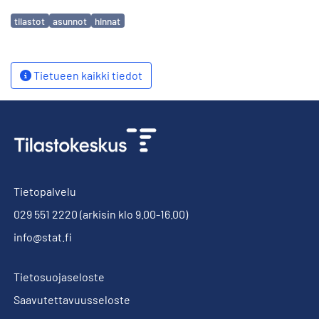
Avainsanat
tilastot
asunnot
hinnat
Tietueen kaikki tiedot
Tietopalvelu
029 551 2220
(arkisin klo 9.00-16.00)
info@stat.fi
Tietosuojaseloste
Saavutettavuusseloste