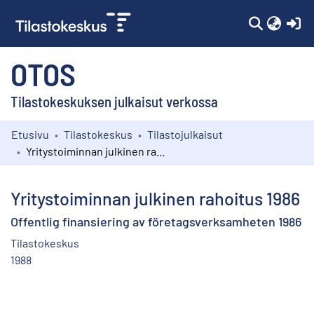
(c
OTOS
Tilastokeskuksen julkaisut verkossa
Etusivu
Tilastokeskus
Tilastojulkaisut
Kokoelmat
Yritystoiminnan julkinen rahoitus 1986
Selaa
Yritystoiminnan julkinen rahoitus 1986
Offentlig finansiering av företagsverksamheten 1986
Tilastokeskus
1988