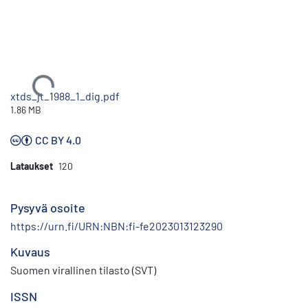
Ladataan...
xtds_jt_1988_1_dig.pdf
1.86 MB
CC BY 4.0
Lataukset
120
Pysyvä osoite
https://urn.fi/URN:NBN:fi-fe2023013123290
Kuvaus
Suomen virallinen tilasto (SVT)
ISSN