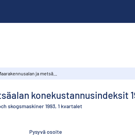
Maarakennusalan ja metsäalan konekustannusindeksit 1993, 1. neljännes
säalan konekustannusindeksit 19
h skogsmaskiner 1993, 1 kvartalet
Pysyvä osoite