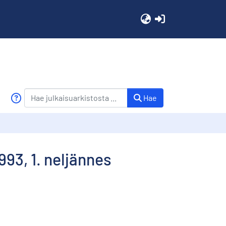
(current)
Hae
93, 1. neljännes