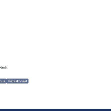
eksit
lous
metsäkoneet