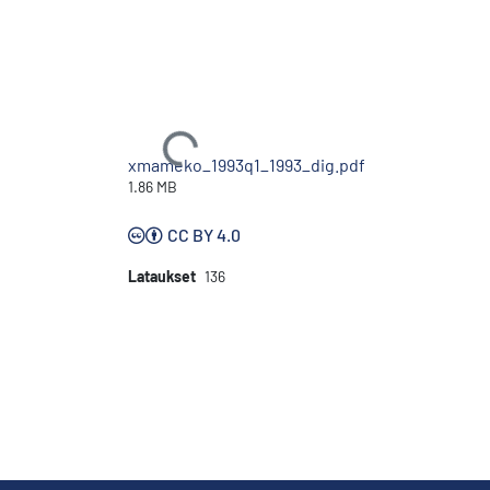
Ladataan...
xmameko_1993q1_1993_dig.pdf
1.86 MB
CC BY 4.0
Lataukset
136