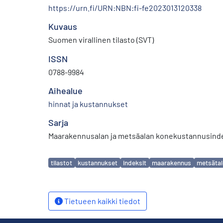
https://urn.fi/URN:NBN:fi-fe2023013120338
Kuvaus
Suomen virallinen tilasto (SVT)
ISSN
0788-9984
Aihealue
hinnat ja kustannukset
Sarja
Maarakennusalan ja metsäalan konekustannusind
Avainsanat
tilastot
kustannukset
indeksit
maarakennus
metsäta
Tietueen kaikki tiedot