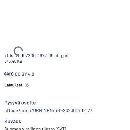
Ladataan...
xtds_vl_197200_1972_19_dig.pdf
543.48 KB
CC BY 4.0
Lataukset
93
Pysyvä osoite
https://urn.fi/URN:NBN:fi-fe2023013112177
Kuvaus
Suomen virallinen tilasto (SVT)