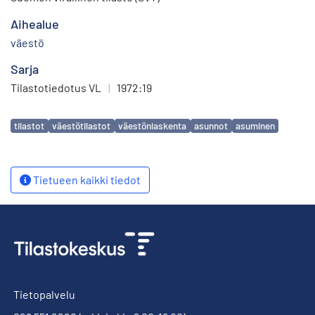
Aihealue
väestö
Sarja
Tilastotiedotus VL
|
1972:19
Avainsanat
tilastot
väestötilastot
väestönlaskenta
asunnot
asuminen
Tietueen kaikki tiedot
Tietopalvelu