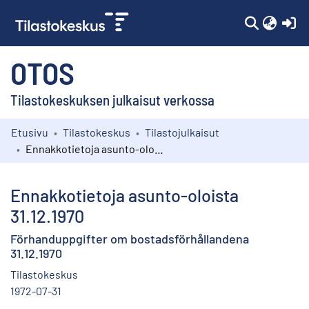
(c
OTOS
Tilastokeskuksen julkaisut verkossa
Etusivu
Tilastokeskus
Tilastojulkaisut
Kokoelmat
Ennakkotietoja asunto-oloista 31.12.1970
Selaa
Ennakkotietoja asunto-oloista
31.12.1970
Förhanduppgifter om bostadsförhållandena
31.12.1970
Tilastokeskus
1972-07-31