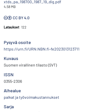
xtds_pa_198700_1987_19_dig.pdf
4.58 MB
CC BY 4.0
Lataukset
122
Pysyvä osoite
https://urn.fi/URN:NBN:fi-fe2023013123711
Kuvaus
Suomen virallinen tilasto (SVT)
ISSN
0355-2306
Aihealue
palkat ja työvoimakustannukset
Sarja