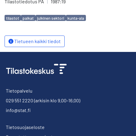
Tilastotiedotus PA
|
1987:19
Avainsanat
tilastot
palkat
julkinen sektori
kunta-ala
Tietueen kaikki tiedot
Tietopalvelu
029 551 2220
(arkisin klo 9.00-16.00)
info@stat.fi
Tietosuojaseloste