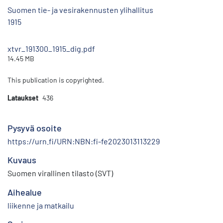
Suomen tie- ja vesirakennusten ylihallitus
1915
xtvr_191300_1915_dig.pdf
14.45 MB
This publication is copyrighted.
Lataukset
436
Pysyvä osoite
https://urn.fi/URN:NBN:fi-fe2023013113229
Kuvaus
Suomen virallinen tilasto (SVT)
Aihealue
liikenne ja matkailu