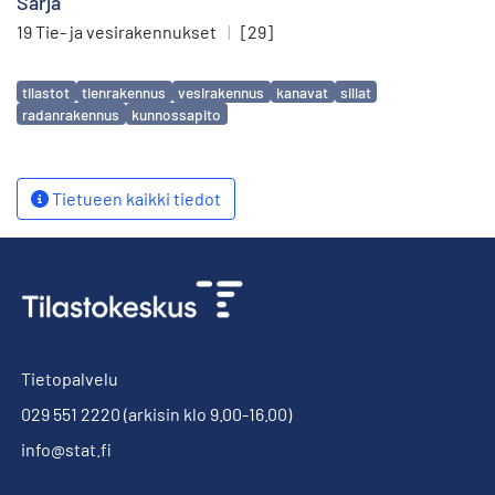
Sarja
19 Tie- ja vesirakennukset
|
[29]
Avainsanat
tilastot
tienrakennus
vesirakennus
kanavat
sillat
radanrakennus
kunnossapito
Tietueen kaikki tiedot
Tietopalvelu
029 551 2220
(arkisin klo 9.00-16.00)
info@stat.fi