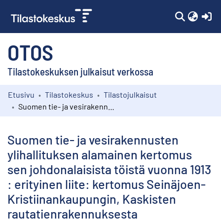
(c
OTOS
Tilastokeskuksen julkaisut verkossa
Etusivu
Tilastokeskus
Tilastojulkaisut
Kokoelmat
Suomen tie- ja vesirakennusten ylihallituksen alamainen kertomus sen johdonalaisista töistä vuonna 1913 : erityinen liite: kertomus Seinäjoen-Kristiinankaupungin, Kaskisten rautatienrakennuksesta
Selaa
Suomen tie- ja vesirakennusten
ylihallituksen alamainen kertomus
sen johdonalaisista töistä vuonna 1913
: erityinen liite: kertomus Seinäjoen-
Kristiinankaupungin, Kaskisten
rautatienrakennuksesta