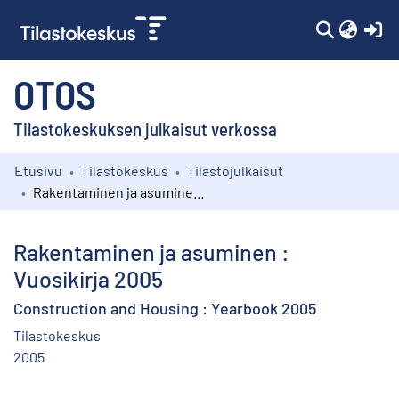
(c
OTOS
Tilastokeskuksen julkaisut verkossa
Etusivu
Tilastokeskus
Tilastojulkaisut
Kokoelmat
Rakentaminen ja asuminen : Vuosikirja 2005
Selaa
Rakentaminen ja asuminen :
Vuosikirja 2005
Construction and Housing : Yearbook 2005
Tilastokeskus
2005