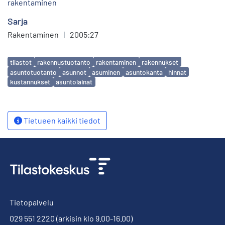
rakentaminen
Sarja
Rakentaminen
|
2005:27
Avainsanat
tilastot
rakennustuotanto
rakentaminen
rakennukset
asuntotuotanto
asunnot
asuminen
asuntokanta
hinnat
kustannukset
asuntolainat
Tietueen kaikki tiedot
Tietopalvelu
029 551 2220
(arkisin klo 9.00-16.00)