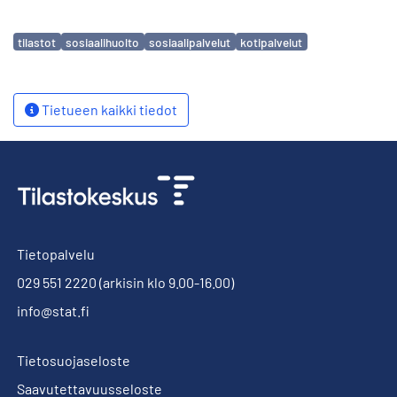
Avainsanat
tilastot
sosiaalihuolto
sosiaalipalvelut
kotipalvelut
Tietueen kaikki tiedot
Tietopalvelu
029 551 2220
(arkisin klo 9.00-16.00)
info@stat.fi
Tietosuojaseloste
Saavutettavuusseloste