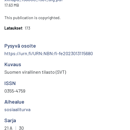
17.63 MB
This publication is copyrighted.
Lataukset
173
Pysyvä osoite
https://urn.fi/URN:NBN:fi-fe2023013115680
Kuvaus
Suomen virallinen tilasto (SVT)
ISSN
0355-4759
Aihealue
sosiaaliturva
Sarja
21 A
|
30