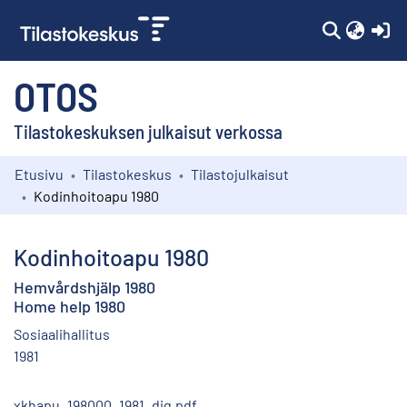
(c
OTOS
Tilastokeskuksen julkaisut verkossa
Etusivu
Tilastokeskus
Tilastojulkaisut
Kokoelmat
Kodinhoitoapu 1980
Selaa
Kodinhoitoapu 1980
Hemvårdshjälp 1980
Home help 1980
Sosiaalihallitus
1981
xkhapu_198000_1981_dig.pdf