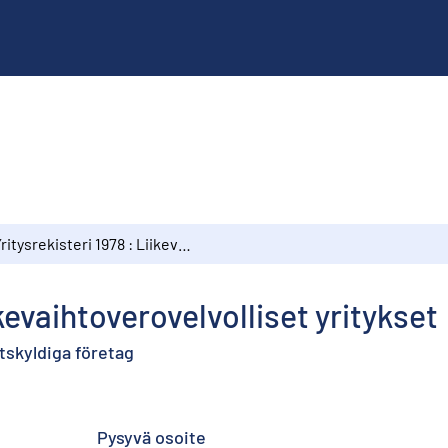
Yritysrekisteri 1978 : Liikevaihtoverovelvolliset yritykset
ikevaihtoverovelvolliset yritykset
tskyldiga företag
Pysyvä osoite