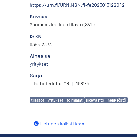
https://urn.fi/URN:NBN:fi-fe2023013122042
Kuvaus
Suomen virallinen tilasto (SVT)
ISSN
0355-2373
Aihealue
yritykset
Sarja
Tilastotiedotus YR
|
1981:9
Avainsanat
tilastot
yritykset
toimialat
liikevaihto
henkilöstö
Tietueen kaikki tiedot