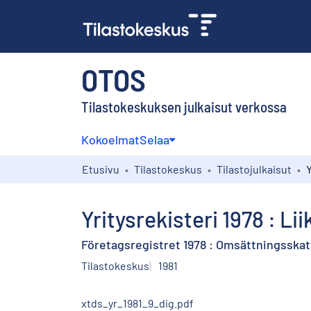
OTOS
Tilastokeskuksen julkaisut verkossa
Kokoelmat
Selaa
Etusivu
Tilastokeskus
Tilastojulkaisut
Yritysrekisteri 1978 : Li
Företagsregistret 1978 : Omsättningsskat
Tilastokeskus
1981
xtds_yr_1981_9_dig.pdf