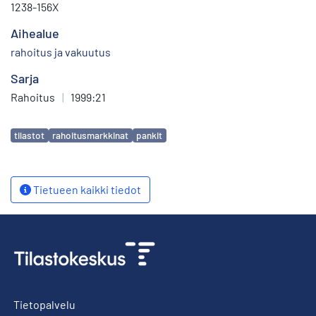
1238-156X
Aihealue
rahoitus ja vakuutus
Sarja
Rahoitus
|
1999:21
Avainsanat
tilastot
rahoitusmarkkinat
pankit
Tietueen kaikki tiedot
Tietopalvelu