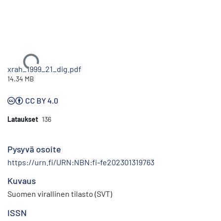
Ladataan...
xrah_1999_21_dig.pdf
14.34 MB
CC BY 4.0
Lataukset
136
Pysyvä osoite
https://urn.fi/URN:NBN:fi-fe202301319763
Kuvaus
Suomen virallinen tilasto (SVT)
ISSN