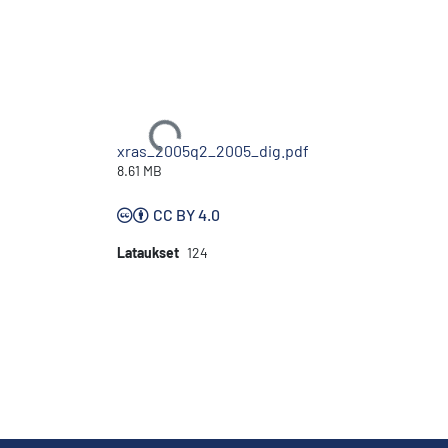
Ladataan...
xras_2005q2_2005_dig.pdf
8.61 MB
CC BY 4.0
Lataukset
124