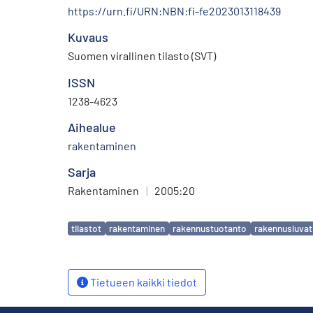
https://urn.fi/URN:NBN:fi-fe2023013118439
Kuvaus
Suomen virallinen tilasto (SVT)
ISSN
1238-4623
Aihealue
rakentaminen
Sarja
Rakentaminen
|
2005:20
Avainsanat
tilastot
rakentaminen
rakennustuotanto
rakennusluvat
Tietueen kaikki tiedot