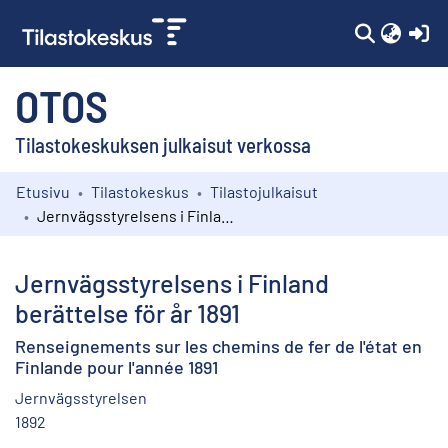
(c
OTOS
Tilastokeskuksen julkaisut verkossa
Etusivu
Tilastokeskus
Tilastojulkaisut
Kokoelmat
Jernvägsstyrelsens i Finland berättelse för år 1891
Selaa
Jernvägsstyrelsens i Finland
berättelse för år 1891
Renseignements sur les chemins de fer de l'état en
Finlande pour l'année 1891
Jernvägsstyrelsen
1892