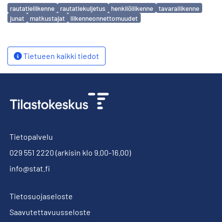
Avainsanat
rautatieliikenne
rautatiekuljetus
henkilöliikenne
tavaraliikenne
junat
matkustajat
liikenneonnettomuudet
Tietueen kaikki tiedot
Tietopalvelu
029 551 2220
(arkisin klo 9.00-16.00)
info@stat.fi
Tietosuojaseloste
Saavutettavuusseloste