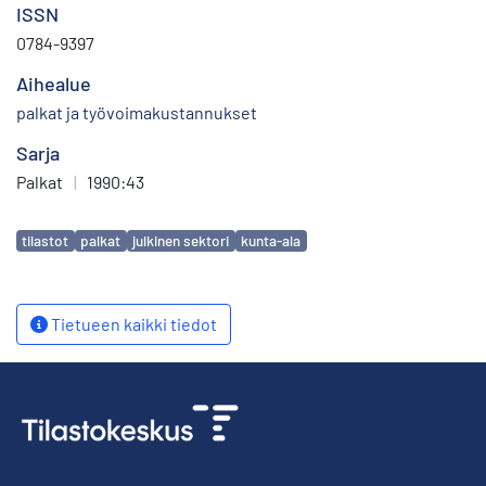
ISSN
0784-9397
Aihealue
palkat ja työvoimakustannukset
Sarja
Palkat
|
1990:43
Avainsanat
tilastot
palkat
julkinen sektori
kunta-ala
Tietueen kaikki tiedot