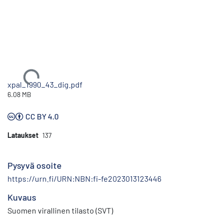
Ladataan...
xpal_1990_43_dig.pdf
6.08 MB
CC BY 4.0
Lataukset
137
Pysyvä osoite
https://urn.fi/URN:NBN:fi-fe2023013123446
Kuvaus
Suomen virallinen tilasto (SVT)