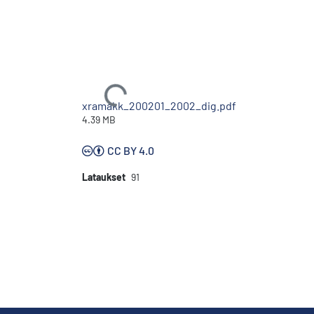
Ladataan...
xramakk_200201_2002_dig.pdf
4.39 MB
CC BY 4.0
Lataukset
91