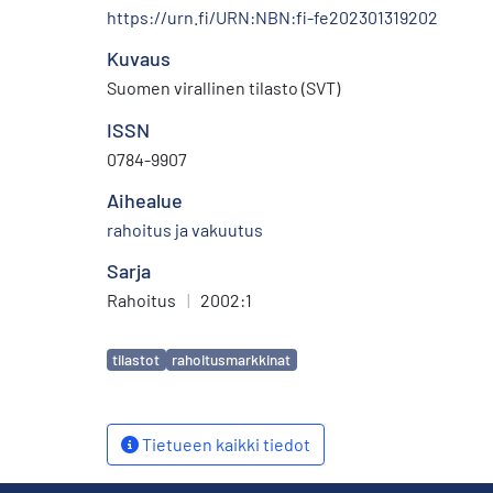
https://urn.fi/URN:NBN:fi-fe202301319202
Kuvaus
Suomen virallinen tilasto (SVT)
ISSN
0784-9907
Aihealue
rahoitus ja vakuutus
Sarja
Rahoitus
|
2002:1
Avainsanat
tilastot
rahoitusmarkkinat
Tietueen kaikki tiedot