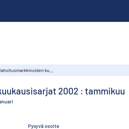
Rahoitusmarkkinoiden kuukausisarjat 2002 : tammikuu
uukausisarjat 2002 : tammikuu
anuari
Pysyvä osoite