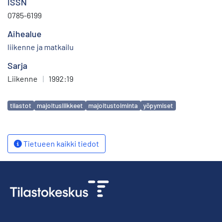
ISSN
0785-6199
Aihealue
liikenne ja matkailu
Sarja
Liikenne
|
1992:19
Avainsanat
tilastot
majoitusliikkeet
majoitustoiminta
yöpymiset
Tietueen kaikki tiedot