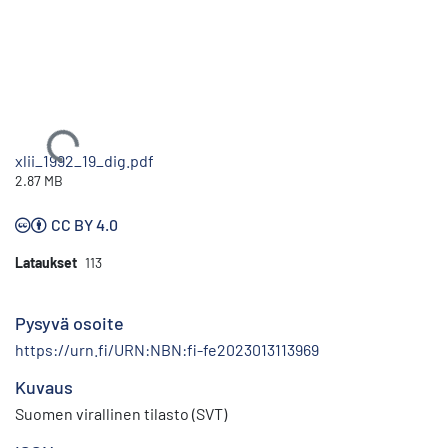
Ladataan...
xlii_1992_19_dig.pdf
2.87 MB
CC BY 4.0
Lataukset
113
Pysyvä osoite
https://urn.fi/URN:NBN:fi-fe2023013113969
Kuvaus
Suomen virallinen tilasto (SVT)