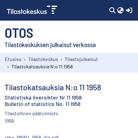
(c
OTOS
Tilastokeskuksen julkaisut verkossa
Etusivu
Tilastokeskus
Tilastojulkaisut
Kokoelmat
Tilastokatsauksia N:o 11 1958
Selaa
Tilastokatsauksia N:o 11 1958
Statistiska översikter Nr 11 1958
Bulletin of statistics No. 11 1958
Tilastollinen päätoimisto
1958
xtka_195811_1958_dig.pdf