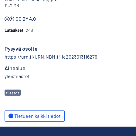
11.71 MB
CC BY 4.0
Lataukset
248
Pysyvä osoite
https://urn.fi/URN:NBN:fi-fe2023013116276
Aihealue
yleistilastot
Avainsanat
tilastot
Tietueen kaikki tiedot