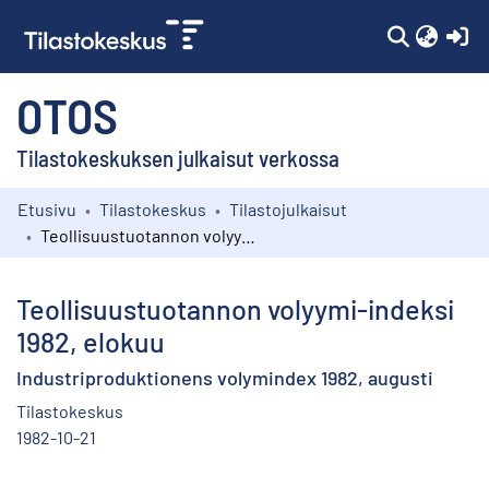
(c
OTOS
Tilastokeskuksen julkaisut verkossa
Etusivu
Tilastokeskus
Tilastojulkaisut
Kokoelmat
Teollisuustuotannon volyymi-indeksi 1982, elokuu
Selaa
Teollisuustuotannon volyymi-indeksi
1982, elokuu
Industriproduktionens volymindex 1982, augusti
Tilastokeskus
1982-10-21