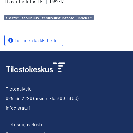
Tilastotiedotus TE
|
1982:13
Avainsanat
tilastot
teollisuus
teollisuustuotanto
indeksit
Tietueen kaikki tiedot
Tietopalvelu
029 551 2220
(arkisin klo 9.00-16.00)
info@stat.fi
Tietosuojaseloste