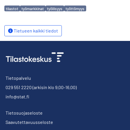
Avainsanat
tilastot
työmarkkinat
työllisyys
työttömyys
Tietueen kaikki tiedot
Tietopalvelu
029 551 2220
(arkisin klo 9.00-16.00)
info@stat.fi
Tietosuojaseloste
Saavutettavuusseloste