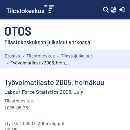
(c
OTOS
Tilastokeskuksen julkaisut verkossa
Etusivu
Tilastokeskus
Tilastojulkaisut
Kokoelmat
Työvoimatilasto 2005, heinäkuu
Selaa
Työvoimatilasto 2005, heinäkuu
Labour Force Statistics 2005, July
Tilastokeskus
2005-08-23
xtytikk_200507_2005_dig.pdf
1.26 MB